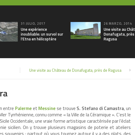
31 JULIO, 2017
26 MARZO, 2014
Une expérience
Une visite au Châ
inoubliable: un survol sur
Donafugata, près
l’Etna en hélicoptère
Ragusa
Une visite au Château de Donafugata, près de Ragusa
ra
in entre
Palerme
et
Messine
se trouve
S. Stefano di Camastra
, un
 Mer Tyrrhénienne, connu comme « la Ville de la Céramique ». C’est le
Sicile Occidentale, une vraie forme artistique caractérisée par l’éclat
ie sicilien. On y trouve plusieurs magasins de poterie et ateliers
s souvenirs : partout où vous tournez autour il y a des plats, des