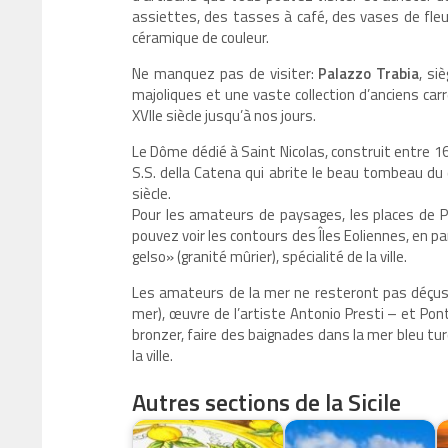
assiettes, des tasses à café, des vases de fl
céramique de couleur.
Ne manquez pas de visiter:
Palazzo Trabia
, si
majoliques et une vaste collection d’anciens car
XVIIe siècle jusqu’à nos jours.
Le Dôme dédié à Saint Nicolas, construit entre 16
S.S. della Catena qui abrite le beau tombeau d
siècle.
Pour les amateurs de paysages, les places de 
pouvez voir les contours des Îles Eoliennes, en part
gelso» (granité mûrier), spécialité de la ville.
Les amateurs de la mer ne resteront pas déçus : 
mer), œuvre de l’artiste Antonio Presti – et Pont
bronzer, faire des baignades dans la mer bleu t
la ville.
Autres sections de la Sicile