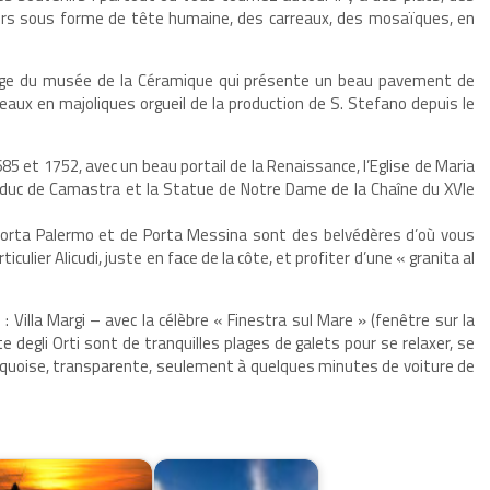
eurs sous forme de tête humaine, des carreaux, des mosaïques, en
ège du musée de la Céramique qui présente un beau pavement de
reaux en majoliques orgueil de la production de S. Stefano depuis le
85 et 1752, avec un beau portail de la Renaissance, l’Eglise de Maria
u duc de Camastra et la Statue de Notre Dame de la Chaîne du XVIe
Porta Palermo et de Porta Messina sont des belvédères d’où vous
iculier Alicudi, juste en face de la côte, et profiter d’une « granita al
Villa Margi – avec la célèbre « Finestra sul Mare » (fenêtre sur la
e degli Orti sont de tranquilles plages de galets pour se relaxer, se
urquoise, transparente, seulement à quelques minutes de voiture de