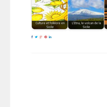
Culture et folklore en
L’Etna, le volcan de la
Sicile
Sicile